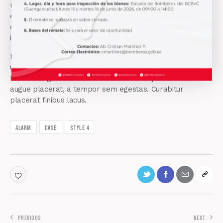
magna aliqua. Ut enim ad minim veniam, quis nostrud
exercitation ullamco laboris nisi ut aliquip ex ea commodo
consequat. Duis aute irure dolor in reprehenderit. Lorem
ipsum dolor sit amet, consectetur adipiscing elit.
Etiam vitae leo et diam pellentesque porta. Sed eleifend
ultricies risus, vel rutrum erat commodo ut. Praesent
finibus congue euismod. Nullam scelerisque massa vel
augue placerat, a tempor sem egestas. Curabitur
placerat finibus lacus.
Alarm
Case
Style 4
PREVIOUS
NEXT