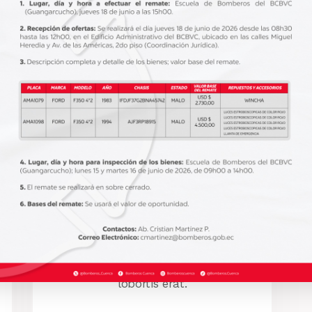
Vehiculos Rescate
EQUIPAMIENTO
Aliquam laoreet sed neque ac
vehicula. Cras congue eros nec
quam laoreet, in viverra erat
bibendum. Cras turpis urna,
vulputate at est vitae, posuere
lobortis erat.