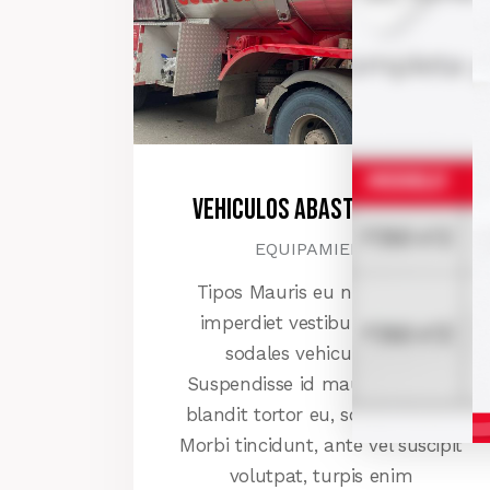
Vehiculos Abastecimiento
EQUIPAMIENTO
Tipos Mauris eu nisi eget nisi
imperdiet vestibulum. Nunc
sodales vehicula risus.
Suspendisse id mauris sodales,
blandit tortor eu, sodales justo.
Morbi tincidunt, ante vel suscipit
volutpat, turpis enim