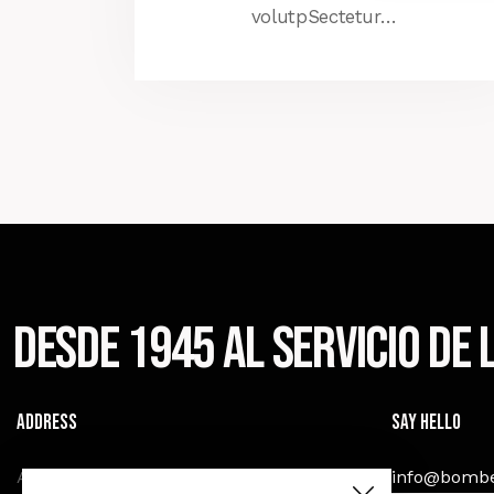
volutpSectetur…
Desde 1945 al servicio de
Address
Say Hello
Av. Amèricas y Miguel Heredia, Cuenca.
info@bombe