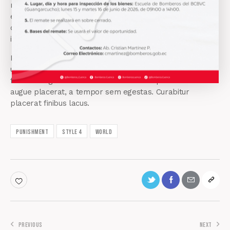
magna aliqua. Ut enim ad minim veniam, quis nostrud
exercitation ullamco laboris nisi ut aliquip ex ea commodo
consequat. Duis aute irure dolor in reprehenderit. Lorem
ipsum dolor sit amet, consectetur adipiscing elit.
Etiam vitae leo et diam pellentesque porta. Sed eleifend
ultricies risus, vel rutrum erat commodo ut. Praesent
finibus congue euismod. Nullam scelerisque massa vel
augue placerat, a tempor sem egestas. Curabitur
placerat finibus lacus.
Punishment
Style 4
World
PREVIOUS
NEXT