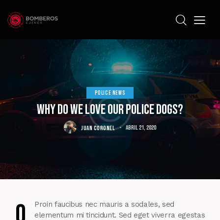
POLICE NEWS
Why do we love our police dogs?
JUAN CORONEL
abril 21, 2020
Q
Proin faucibus nec mauris a sodales, sed
elementum mi tincidunt. Sed eget viverra egestas