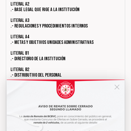
Literal a2
.- Base legal que rige a la institución
Literal a3
.- Regulaciones y procedimientos internos
Literal a4
.- Metas y objetivos unidades administrativas
Literal b1
.- Directorio de la Institución
Literal b2
.- Distributivo del Personal
Literal c
.- Remuneración mensual por puesto
Literal d
.- Servicios que ofrece y la forma de acceder a ellos
Literal e
.- Texto íntegro de contratos colectivos vigentes