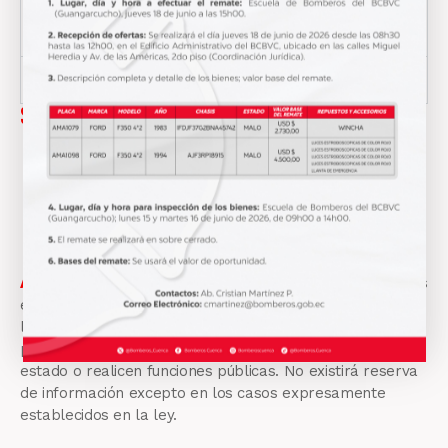
Literal f1
.- Formularios o formatos de solicitudes
LTERALES F-O
Sabias que!
Tu solicitud debe ser atendida en un plazo de diez días
calendario y puede prorrogarse cinco días más por
causas debidamente justificadas.
El acceso a la información pública es gratuita a
excepción de los costos de reproducción, como
copias, medios magnéticos, etc.
Art. 18
Constitución de la República:
Todas las personas
en forma individual o colectiva tiene derecho a acceder
libremente a la informacion generada en entidades
públicas o en las privadas que manejen fondos del
estado o realicen funciones públicas. No existirá reserva
de información excepto en los casos expresamente
establecidos en la ley.