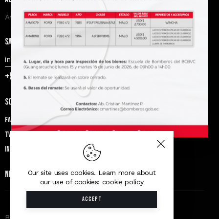
Av. Amèricas y Miguel Heredia, Cuenca.
Say Hello
info@bomberos.gob.ec
+593 7 4078605
Socials
Facebook
Twitter
Instagram
Our site uses cookies. Learn more about
Newsletter
our use of cookies: cookie policy
ACCEPT
B.C.B.V.C © 2026. All Rights Reserved.