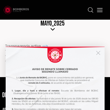
Mayo_2025
Transparencia activa
—>
Transparencia Pasiva
—>
Transparencia focalizada
—>
TransparenciaColaborativa
—>
Desde 1945 al servicio de la comunidad
Address