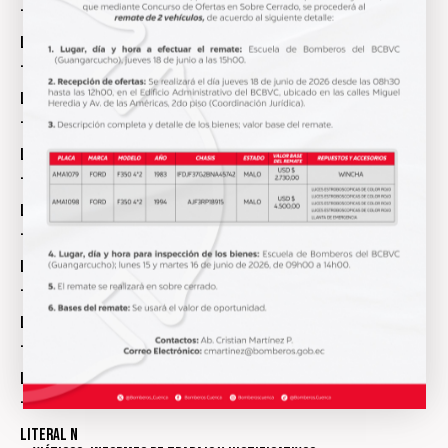
.- Solicitud de acceso a la Información Pública
Literal g
.- Presupuesto de la Institución
Literal h
.- Resultados de auditorías internas y gubernamentales
Literal i
.- Procesos de contrataciones
Literal j
.- Empresas y personas que han incumplido contratos
Literal k
.- Planes y programas en ejecución
Literal l
.- Contratos de crédito externos o internos
Literal m
.- Mecanismos de rendición de cuentas a la ciudadanía
Literal n