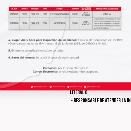
.- Planes y programas en ejecu
Literal l
.- Contratos de crédito extern
Literal m
llos
.- Mecanismos de rendición de 
Literal n
es
.- Viáticos, informes de trabajo
Literal o
.- Responsable de atender la i