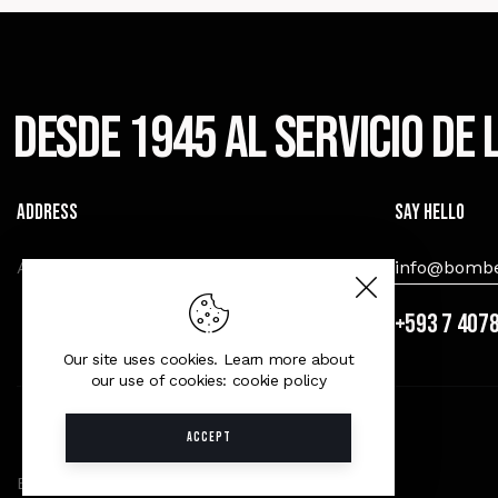
Desde 1945 al servicio de
Address
Say Hello
Av. Amèricas y Miguel Heredia, Cuenca.
info@bombe
+593 7 407
Our site uses cookies. Learn more about
our use of cookies: cookie policy
ACCEPT
B.C.B.V.C © 2026. All Rights Reserved.