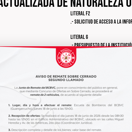
actualizada de naturaleza o
Literal f2
.- Solicitud de acceso a la Inf
Literal g
.- Presupuesto de la Instituci
Literal h
.- Resultados de auditorías i
Literal i
.- Procesos de contrataciones
Literal j
.- Empresas y personas que ha
Literal k