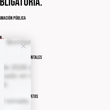
bligatoria.
ormación Pública
ón
nternas y gubernamentales
n incumplido contratos