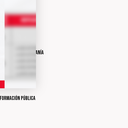
ción
os o internos
cuentas a la ciudadanía
 y justificativos
nformación pública