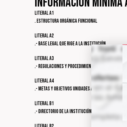
información mínima 
Literal a1
. Estructura Orgánica Funcional
Literal a2
.- Base legal que rige a la institución
Literal a3
.- Regulaciones y procedimientos internos
Literal a4
.- Metas y objetivos unidades administrativas
Literal b1
.- Directorio de la Institución
Literal b2