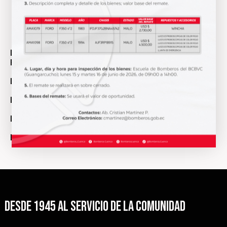
Literal_h-
Resultados_de_auditorias_internas_y_gubernamentales
Literal_j-Empresas_y_personas_que_han_incumplido_contratos
Literal_k-Planes_y_programas_de_la_institucion
Literal_l-Contratos_de_credito_externos_o_internos
Literal_m_Mecanismo de rendicion de cuentas
Desde 1945 al servicio de la comunidad