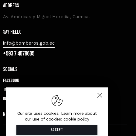
Address
Av. Amèricas y Miguel Heredia, Cuenca.
Say Hello
info@bomberos.gob.ec
+593 7 4078605
Socials
Facebook
Twitter
Instagram
Our site uses cookies. Learn more about
Newsletter
our use of cookies: cookie policy
ACCEPT