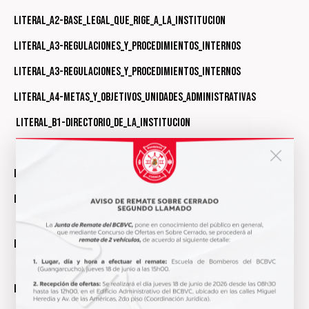
Literal_a2-Base_legal_que_rige_a_la_institucion
Literal_a3-Regulaciones_y_procedimientos_internos
Literal_a3-Regulaciones_y_procedimientos_internos
Literal_a4-Metas_y_objetivos_unidades_administrativas
Literal_b1-Directorio_de_la_institucion
Literal_b2-Distributivo_del_personal
Literal_c-Remuneracion_mensual_por_puesto
Literal_d
Literal_e-Texto_integro_de_contratos_colectivos_vigentes
Literal_f_Formularios